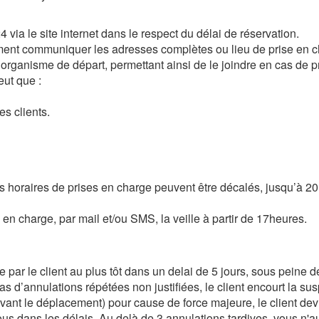
 via le site internet dans le respect du délai de réservation.
vement communiquer les adresses complètes ou lieu de prise en c
’organisme de départ, permettant ainsi de le joindre en cas de
eut que :
s clients.
es horaires de prises en charge peuvent être décalés, jusqu’à 20
 en charge, par mail et/ou SMS, la veille à partir de 17heures.
e par le client au plus tôt dans un delai de 5 jours, sous peine
 d’annulations répétées non justifiées, le client encourt la sus
ant le déplacement) pour cause de force majeure, le client devra
ous dans les délais.
Au delà de 3 annulations tardives, vous n'au