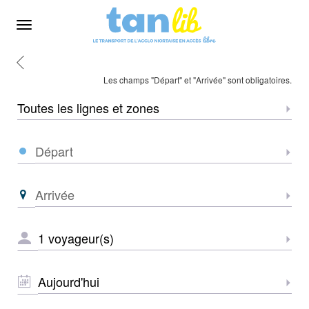
Menu
Retour
Accueil
Les champs "Départ" et "Arrivée" sont obligatoires.
Zone
Sélec
Départ
Sélec
Arrivée
Sélec
NOMBRE
Sélec
DE
VOYAGEURS
*
DATE
Sélec
*